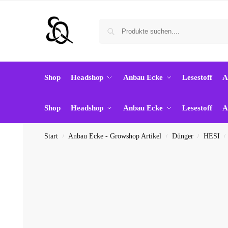
Shop
Headshop
Anbau Ecke
Lesestoff
A
Shop
Headshop
Anbau Ecke
Lesestoff
A
Start
Anbau Ecke - Growshop Artikel
Dünger
HESI
/
/
/
/