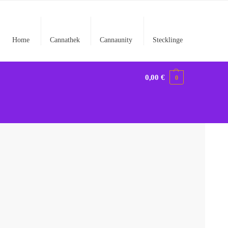
Home
Cannathek
Cannaunity
Stecklinge
0,00
€
0