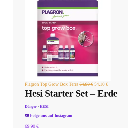
Plagron Top Grow Box Terra
64,90
€
54,10
€
Hesi Starter Set – Erde
Dünger
·
HESI
📷
Folge uns auf Instagram
69,90
€