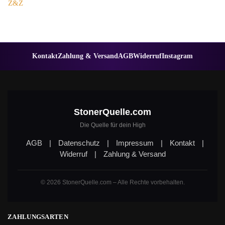
Z&Z
Kontakt
Zahlung & Versand
AGB
Widerruf
Instagram
StonerQuelle.com
Die Quelle für dein High
AGB
|
Datenschutz
|
Impressum
|
Kontakt
|
Widerruf
|
Zahlung & Versand
© 2026 StonerQuelle.com – Alle Rechte vorbehalten.
ZAHLUNGSARTEN