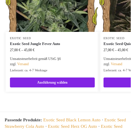
EXOTIC SEED
EXOTIC SEED
Exotic Seed Jungle Fever Auto
Exotic Seed Qui
27,00
€
–
45,00
€
27,00
€
–
45,00
€
Umsatzsteuerbefreit gemäß UStG §6
Umsatzsteuerbefre
zzgl.
Versand
zzgl.
Versand
Lieferzeit: ca. 4-7 Werktage
Lieferzeit: ca. 4-7 
Ausführung wählen
Passende Produkte:
Exotic Seed Black Lemon Auto
·
Exotic Seed
Strawberry Cola Auto
·
Exotic Seed Herz OG Auto
·
Exotic Seed