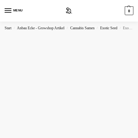
MENU
0
Start
Anbau Ecke - Growshop Artikel
Cannabis Samen
Exotic Seed
Exotic Seed Blue Monkey
/
/
/
/