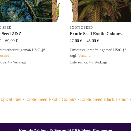
C SEED
EXOTIC SEED
c Seed Z&Z
Exotic Seed Exotic Colours
€
–
60,00
€
27,00
€
–
45,00
€
steuerbefreit gemäß UStG §6
Umsatzsteuerbefreit gemäß UStG §6
ersand
zzgl.
Versand
it: ca. 4-7 Werktage
Lieferzeit: ca. 4-7 Werktage
ropical Fuel
·
Exotic Seed Exotic Colours
·
Exotic Seed Black Lemon 
Kontakt
Zahlung & Versand
AGB
Widerruf
Instagram