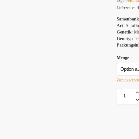
zzgl.
Versan
Lieferzeit: ca.
Samenban
Art
: Autofl
Genetik
: M
Genotyp
: 7
Packungsin
Menge
Zurücksetze