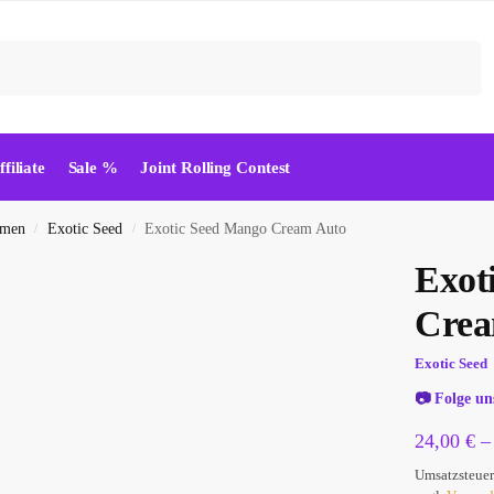
Suchen
ffiliate
Sale %
Joint Rolling Contest
amen
Exotic Seed
Exotic Seed Mango Cream Auto
/
/
Exot
Crea
Exotic Seed
📷
Folge un
24,00
€
Umsatzsteuer