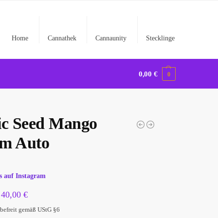
Home
Cannathek
Cannaunity
Stecklinge
0,00
€
0
ic Seed Mango
m Auto
s auf Instagram
–
40,00
€
befreit gemäß UStG §6