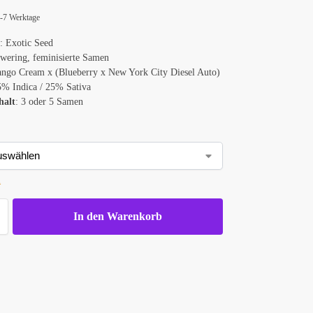
d
 4-7 Werktage
k
: Exotic Seed
owering, feminisierte Samen
ango Cream x (Blueberry x New York City Diesel Auto)
5% Indica / 25% Sativa
halt
: 3 oder 5 Samen
n
In den Warenkorb