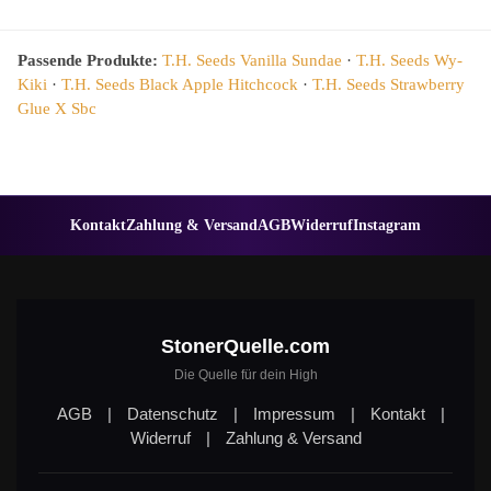
Passende Produkte:
T.H. Seeds Vanilla Sundae
·
T.H. Seeds Wy-
Kiki
·
T.H. Seeds Black Apple Hitchcock
·
T.H. Seeds Strawberry
Glue X Sbc
Kontakt
Zahlung & Versand
AGB
Widerruf
Instagram
StonerQuelle.com
Die Quelle für dein High
AGB
|
Datenschutz
|
Impressum
|
Kontakt
|
Widerruf
|
Zahlung & Versand