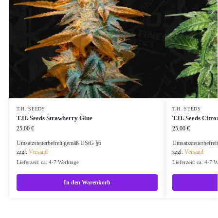
T.H. SEEDS
T.H. SEEDS
T.H. Seeds Strawberry Glue
T.H. Seeds Citro
25,00
€
25,00
€
Umsatzsteuerbefreit gemäß UStG §6
Umsatzsteuerbefre
zzgl.
Versand
zzgl.
Versand
Lieferzeit: ca. 4-7 Werktage
Lieferzeit: ca. 4-7 
In den Warenkorb