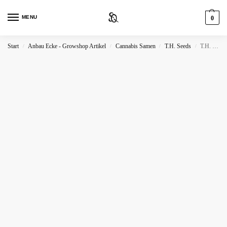
MENU
0
Start
Anbau Ecke - Growshop Artikel
Cannabis Samen
T.H. Seeds
T.H. Seeds Stracciatella Do-Si-Dos X Sbc
/
/
/
/