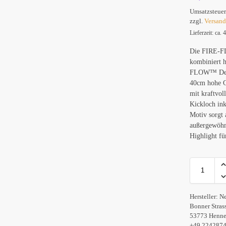
Umsatzsteuer
zzgl.
Versan
Lieferzeit: ca.
Die FIRE-
kombiniert 
FLOW™ Desig
40cm hohe G
mit kraftvol
Kickloch in
Motiv sorgt 
außergewöhn
Highlight f
Hersteller:
N
Bonner Stras
53773 Henne
+49 224287