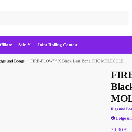
Suchen
ffiliate
Sale %
Joint Rolling Contest
Rigs und Bongs
FIRE-FLOW™ X Black Leaf Bong THC MOLECULE
/
FIR
Blac
MO
Rigs und Bo
📷
Folge un
79,90
€