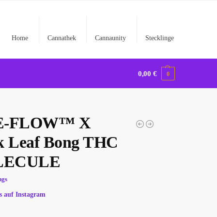
Home
Cannathek
Cannaunity
Stecklinge
0,00
€
0
E-FLOW™ X
k Leaf Bong THC
LECULE
ngs
s auf Instagram