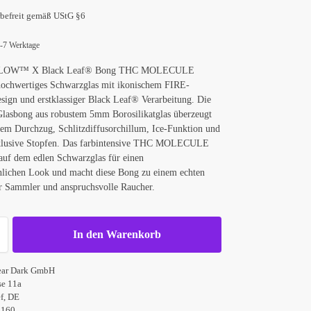
befreit gemäß UStG §6
d
 4-7 Werktage
FLOW™ X Black Leaf® Bong THC MOLECULE
hochwertiges Schwarzglas mit ikonischem FIRE-
n und erstklassiger Black Leaf® Verarbeitung. Die
lasbong aus robustem 5mm Borosilikatglas überzeugt
lem Durchzug, Schlitzdiffusorchillum, Ice-Funktion und
klusive Stopfen. Das farbintensive THC MOLECULE
auf dem edlen Schwarzglas für einen
lichen Look und macht diese Bong zu einem echten
ür Sammler und anspruchsvolle Raucher.
In den Warenkorb
ear Dark GmbH
se 11a
f, DE
4160